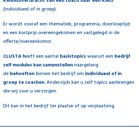
Kennisoverdracht van een coach naar een KMO
(individueel of in groep).
Er wordt vooraf een thematiek, programma, doorlooptijd
en een kostprijs overeengekomen en vastgelegd in de
offerte/overeenkomst.
CLUSTA h
eeft een aantal
basistopics
waaruit een
bedrijf
zelf modules kan samenstellen
naargelang
de
behoeften
binnen het bedrijf om
individueel of in
groep te coachen
. Anderzijds kan u zelf topics aanbrengen
die wij voor u verzorgen.
Dit kan in het bedrijf ter plaatse of op verplaatsing.