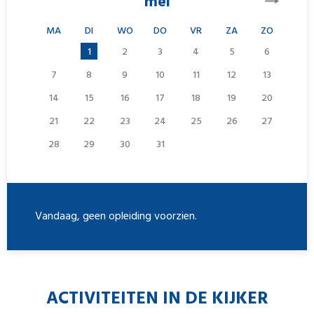
mei
MA
DI
WO
DO
VR
ZA
ZO
1
2
3
4
5
6
7
8
9
10
11
12
13
14
15
16
17
18
19
20
21
22
23
24
25
26
27
28
29
30
31
Vandaag, geen opleiding voorzien.
ACTIVITEITEN IN DE KIJKER